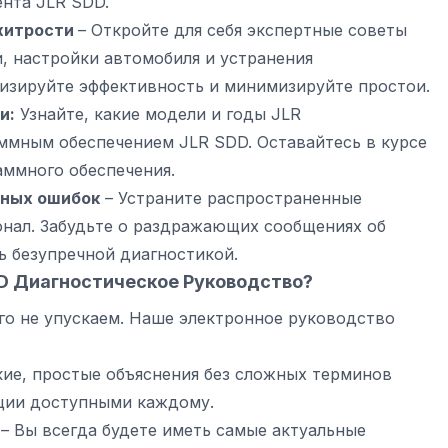
нта JLR SDD.
хитрости
– Откройте для себя экспертные советы
, настройки автомобиля и устранения
изируйте эффективность и минимизируйте простои.
и:
Узнайте, какие модели и годы JLR
мным обеспечением JLR SDD. Оставайтесь в курсе
аммного обеспечения.
нных ошибок
– Устраните распространенные
онал. Забудьте о раздражающих сообщениях об
ь безупречной диагностикой.
D Диагностическое Руководство
?
го не упускаем. Наше электронное руководство
кие, простые объяснения без сложных терминов
ции доступными каждому.
– Вы всегда будете иметь самые актуальные