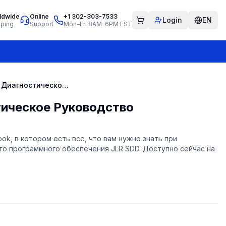
ldwide
Online
+1 302-303-7533
Login
EN
pping
Support
Mon–Fri 8AM–6PM EST
JLR SDD Диагностическое Руководство
ическое Руководство
ok, в котором есть все, что вам нужно знать при
го программного обеспечения JLR SDD. Доступно сейчас на