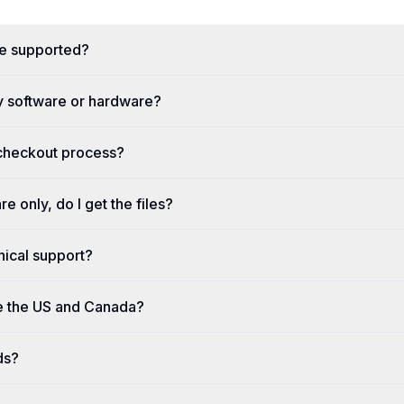
re supported?
y software or hardware?
 checkout process?
re only, do I get the files?
nical support?
e the US and Canada?
ds?