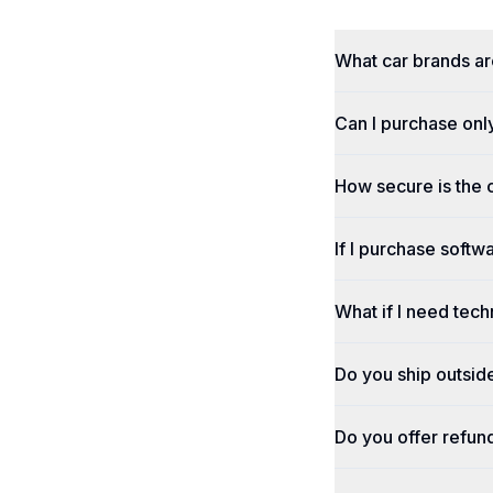
What car brands a
Can I purchase onl
How secure is the
If I purchase softwa
What if I need tech
Do you ship outsid
Do you offer refun