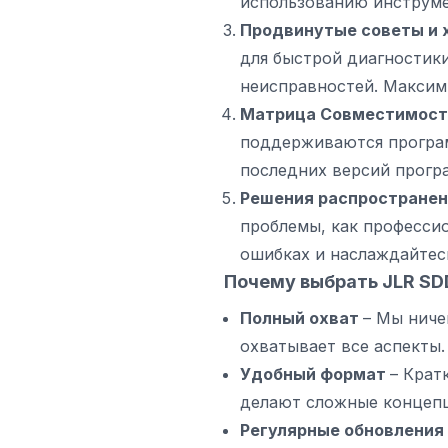
использованию инструме
Продвинутые советы и 
для быстрой диагностики
неисправностей. Максим
Матрица Совместимост
поддерживаются програм
последних версий прогр
Решения распростране
проблемы, как професси
ошибках и наслаждайтес
Почему выбрать JLR SD
Полный охват
– Мы ниче
охватывает все аспекты.
Удобный формат
– Крат
делают сложные концеп
Регулярные обновления