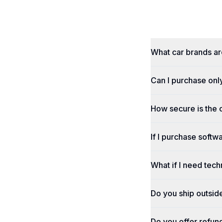
What car brands a
Can I purchase onl
How secure is the
If I purchase softwa
What if I need tech
Do you ship outsid
Do you offer refun