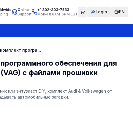
ldwide
Online
+1 302-303-7533
Login
EN
pping
Support
Mon–Fri 8AM–6PM EST
Полный комплект программного обеспечения для Audi и Volkswagen (VAG) с файлами прошивки
 программного обеспечения для
 (VAG) с файлами прошивки
ик или энтузиаст DIY, комплект Audi & Volkswagen от
адывать автомобильные загадки.