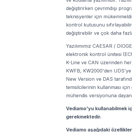
ve kodlama yazılımıdır. Yazılı
değiştirirken çevrimdışı pro
teknisyenler için mükemmeldir.
kontrol kutusunu sıfırlayabili
değiştirebilir ve çok daha fazla
Yazılımımız CAESAR / DIOGENE
elektronik kontrol ünitesi (ECU
K-Line ve CAN üzerinden her
KWFB, KW2000'den UDS'ye kad
New Version ve DAS tarafında
temsilcilerinin kullanması için
mühendis versiyonuna dayan
Vediamo'yu kullanabilmek i
gerekmektedir.
Vediamo aşağıdaki özelliklerle