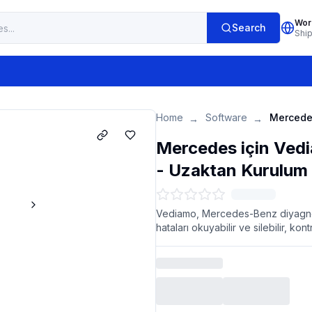
Wor
Search
Shi
Home
Software
→
→
Mercedes için Vedi
- Uzaktan Kurulum
Vediamo, Mercedes-Benz diyagnost
hataları okuyabilir ve silebilir, kont