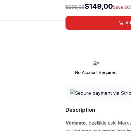
$149,00
$200,00
Save 26
Ad
No Account Required
Description
Vediamo
, özellikle eski Merc