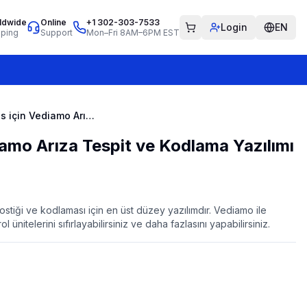
ldwide
Online
+1 302-303-7533
Login
EN
pping
Support
Mon–Fri 8AM–6PM EST
Mercedes için Vediamo Arıza Tespit ve Kodlama Yazılımı - Uzaktan Kurulum
amo Arıza Tespit ve Kodlama Yazılımı
iği ve kodlaması için en üst düzey yazılımdır. Vediamo ile
rol ünitelerini sıfırlayabilirsiniz ve daha fazlasını yapabilirsiniz.