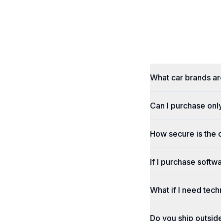
What car brands a
Can I purchase onl
How secure is the
If I purchase softwa
What if I need tech
Do you ship outsid