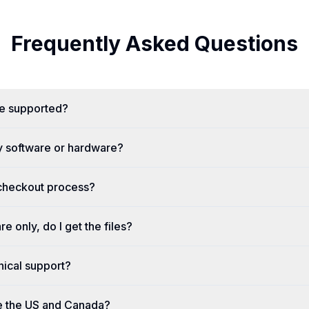
Frequently Asked Questions
re supported?
y software or hardware?
 checkout process?
re only, do I get the files?
nical support?
e the US and Canada?