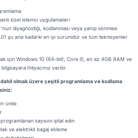
ogramlama
manlı özel istemci uygulamaları
'nun diyagnostiği, kodlanması veya yanıp sönmesi
1 şu ana kadarki en iyi sürümdür ve tüm teknisyenler
ak için Windows 10 (64-bit), Core i5, en az 4GB RAM ve
ilgisayara ihtiyacınız vardır.
e dahil olmak üzere çeşitli programlama ve kodlama
siniz:
in ünite
r
rogramlanan sayısını iptal edin
ulak ve elektrikli bagaj ekleme