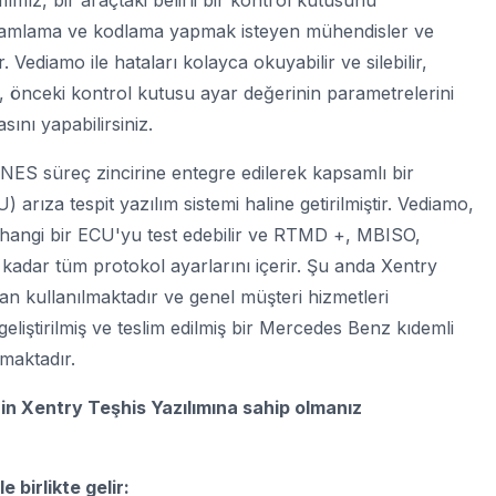
mımız, bir araçtaki belirli bir kontrol kutusunu
gramlama ve kodlama yapmak isteyen mühendisler ve
 Vediamo ile hataları kolayca okuyabilir ve silebilir,
r, önceki kontrol kutusu ayar değerinin parametrelerini
sını yapabilirsiniz.
S süreç zincirine entegre edilerek kapsamlı bir
) arıza tespit yazılım sistemi haline getirilmiştir. Vediamo,
hangi bir ECU'yu test edebilir ve RTMD +, MBISO,
ar tüm protokol ayarlarını içerir. Şu anda Xentry
n kullanılmaktadır ve genel müşteri hizmetleri
 geliştirilmiş ve teslim edilmiş bir Mercedes Benz kıdemli
maktadır.
çin
Xentry Teşhis Yazılımına
sahip olmanız
 birlikte gelir: