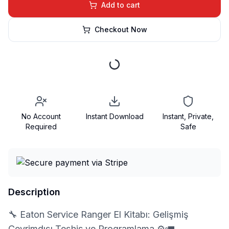
Add to cart
Checkout Now
No Account
Instant Download
Instant, Private,
Required
Safe
Description
🔧 Eaton Service Ranger El Kitabı: Gelişmiş
Çevrimdışı Teşhis ve Programlama ⚙️🚛