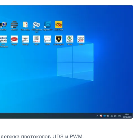
оддержка протоколов UDS и PWM.