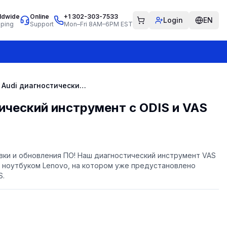
ldwide
Online
+1 302-303-7533
Login
EN
pping
Support
Mon–Fri 8AM–6PM EST
VW Audi диагностический инструмент с ODIS и VAS 5054A
ический инструмент с ODIS и VAS
вки и обновления ПО! Наш диагностический инструмент VAS
 с ноутбуком Lenovo, на котором уже предустановлено
S.