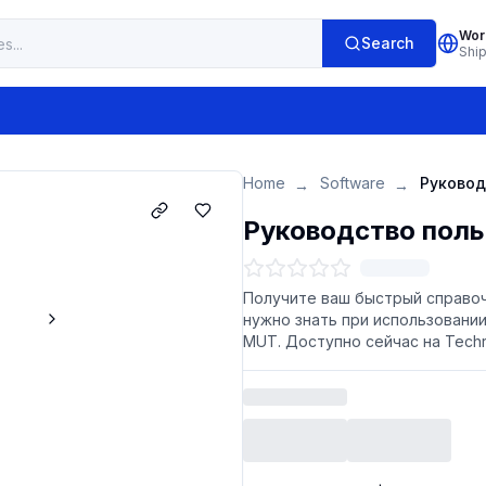
Wor
Search
Shi
Home
Software
→
→
Руководство польз
Получите ваш быстрый справочн
нужно знать при использовании
MUT. Доступно сейчас на Techr