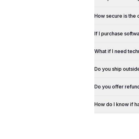
How secure is the
If I purchase softwa
What if I need tech
Do you ship outsid
Do you offer refun
How do I know if h