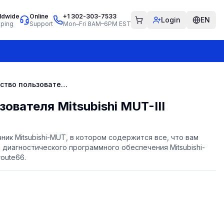
ldwide
Online
+1 302-303-7533
Login
EN
pping
Support
Mon–Fri 8AM–6PM EST
Руководство пользователя Mitsubishi MUT-III
ователя Mitsubishi MUT-III
ик Mitsubishi-MUT, в котором содержится все, что вам
 диагностического программного обеспечения Mitsubishi-
oute66.