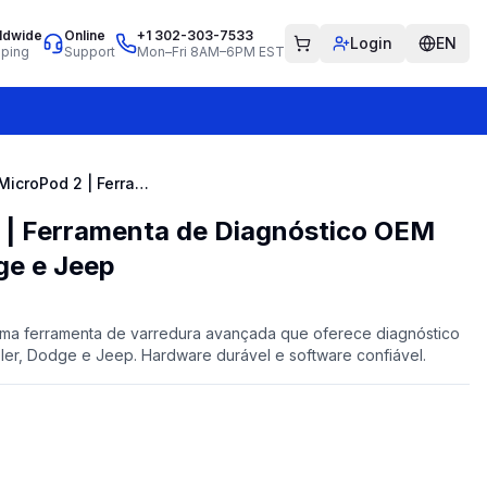
ldwide
Online
+1 302-303-7533
Login
EN
pping
Support
Mon–Fri 8AM–6PM EST
Witech MicroPod 2 | Ferramenta de Diagnóstico OEM para Chrysler, Dodge e Jeep
 | Ferramenta de Diagnóstico OEM
ge e Jeep
ma ferramenta de varredura avançada que oferece diagnóstico
ler, Dodge e Jeep. Hardware durável e software confiável.