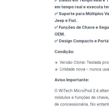
✅ Dados em Tempo Real e Te
em tempo real e executa tes
✅ Suporte para Múltiplos V
Jeep e Fiat.
✅ Funções de Chave e Segur
OEM.
✅ Design Compacto e Portáti
Condição:
🔹 Versão Clone: Testada pro
🔹 Unidade nova – nunca usa
Aviso Importante:
O WiTech MicroPod 2 é altamen
módulos e funções de chave,
de concessionária. No entan