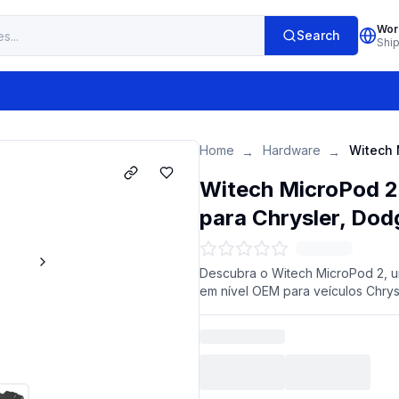
Wor
Search
Shi
Home
Hardware
→
→
Witech MicroPod 2
para Chrysler, Dod
Descubra o Witech MicroPod 2, u
em nível OEM para veículos Chrys