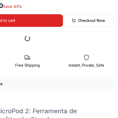
0
Save 43%
d to cart
Checkout Now
Free Shipping
Instant, Private, Safe
icroPod 2: Ferramenta de