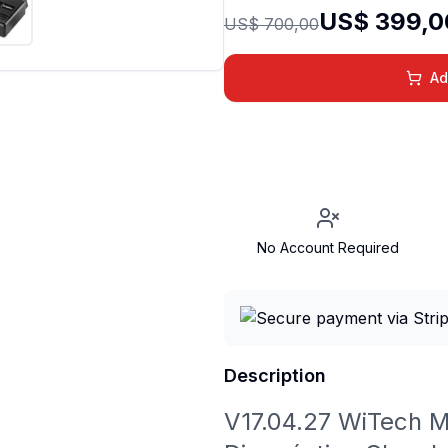
US$ 399,0
US$ 700,00
Ad
No Account Required
Description
V17.04.27 WiTech M