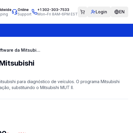
ldwide
Online
+1 302-303-7533
Login
EN
pping
Support
Mon–Fri 8AM–6PM EST
Kit de software da Mitsubishi
Mitsubishi
tsubishi para diagnóstico de veículos. O programa Mitsubishi
ação, substituindo o Mitsubishi MUT II.