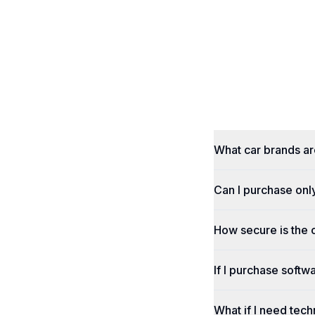
What car brands a
Can I purchase onl
How secure is the
If I purchase softwa
What if I need tech