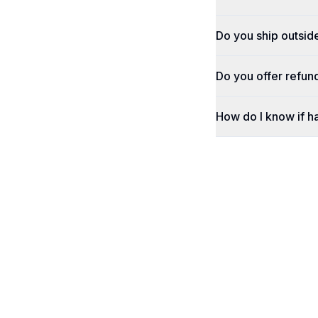
Do you ship outsid
Do you offer refun
How do I know if h