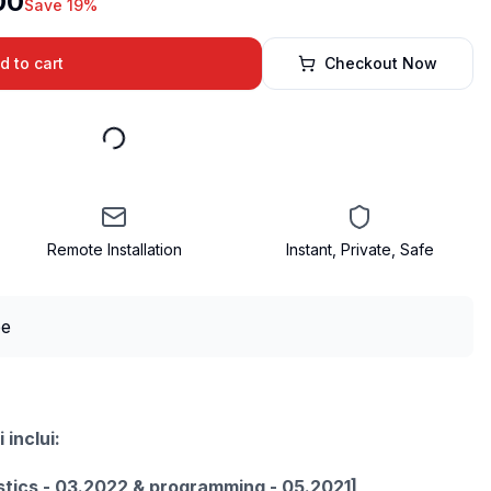
00
Save 19%
d to cart
Checkout Now
Remote Installation
Instant, Private, Safe
 inclui:
stics - 03.2022 & programming - 05.2021]