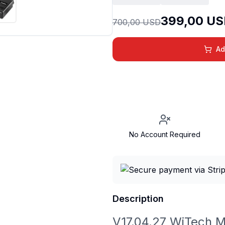
399,00 U
700,00 USD
Ad
No Account Required
Description
V17.04.27 WiTech M