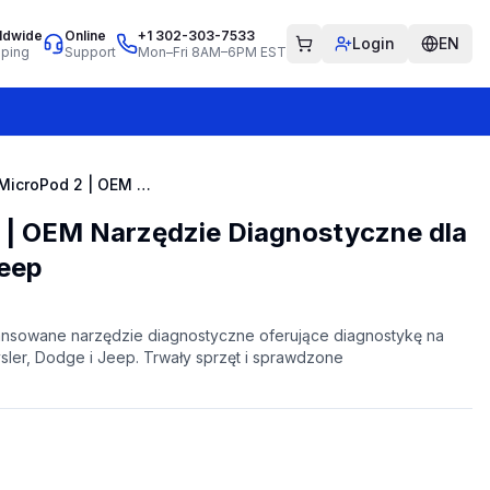
ldwide
Online
+1 302-303-7533
Login
EN
pping
Support
Mon–Fri 8AM–6PM EST
Witech MicroPod 2 | OEM Narzędzie Diagnostyczne dla Chrysler, Dodge i Jeep
 | OEM Narzędzie Diagnostyczne dla
Jeep
ansowane narzędzie diagnostyczne oferujące diagnostykę na
ler, Dodge i Jeep. Trwały sprzęt i sprawdzone