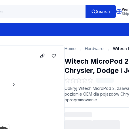
Wor
Search
Shi
Home
Hardware
→
→
Witech MicroPod 2
Chrysler, Dodge i 
Odkryj Witech MicroPod 2, zaaw
poziomie OEM dla pojazdów Chrys
oprogramowanie.