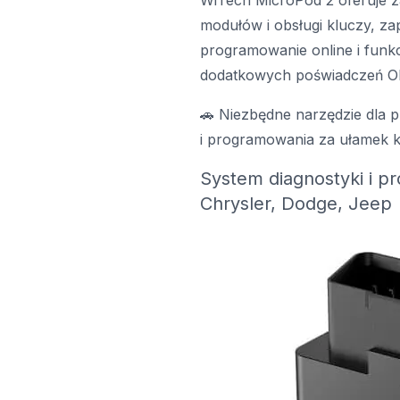
WiTech MicroPod 2 oferuje za
modułów i obsługi kluczy, za
programowanie online i fun
dodatkowych poświadczeń OE
🚗 Niezbędne narzędzie dla p
i programowania za ułamek k
System diagnostyki i p
Chrysler, Dodge, Jeep