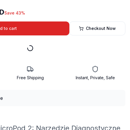
SD
Save 43%
d to cart
Checkout Now
Free Shipping
Instant, Private, Safe
icroPod 2: Narzędzie Diagnostyczne