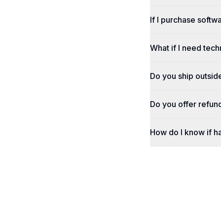
If I purchase softwa
What if I need tech
Do you ship outsid
Do you offer refun
How do I know if h