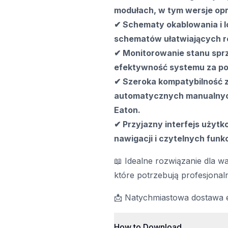
modułach, w tym wersje opr
✔ Schematy okablowania i l
schematów ułatwiających r
✔ Monitorowanie stanu sprzę
efektywność systemu za p
✔ Szeroka kompatybilność z
automatycznych manualnyc
Eaton.
✔ Przyjazny interfejs użyt
nawigacji i czytelnych fun
📖 Idealne rozwiązanie dla w
które potrzebują profesjonaln
📩 Natychmiastowa dostawa 
How to Download