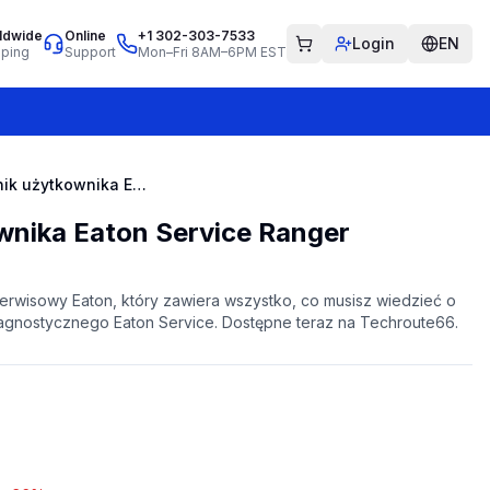
ldwide
Online
+1 302-303-7533
Login
EN
pping
Support
Mon–Fri 8AM–6PM EST
Podręcznik użytkownika Eaton Service Ranger
wnika Eaton Service Ranger
erwisowy Eaton, który zawiera wszystko, co musisz wiedzieć o
agnostycznego Eaton Service. Dostępne teraz na Techroute66.