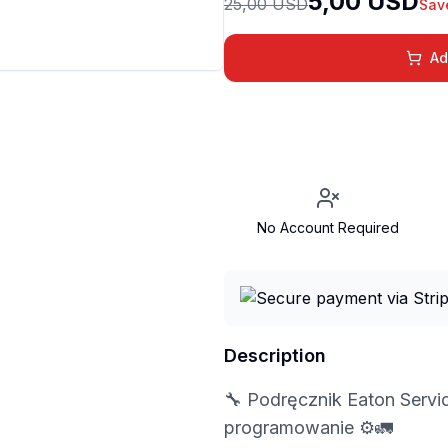
5,00 USD
25,00 USD
Sav
Ad
No Account Required
Description
🔧 Podręcznik Eaton Servi
programowanie ⚙️🚛