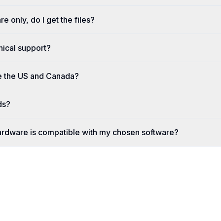
re only, do I get the files?
nical support?
e the US and Canada?
ds?
ardware is compatible with my chosen software?