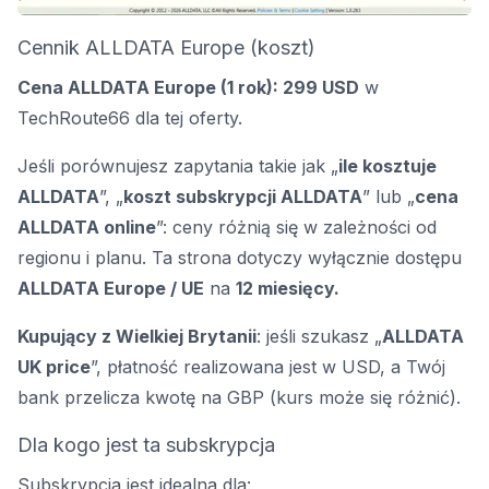
Cennik ALLDATA Europe (koszt)
Cena ALLDATA Europe (1 rok): 299 USD
w
TechRoute66 dla tej oferty.
Jeśli porównujesz zapytania takie jak „
ile kosztuje
ALLDATA
”, „
koszt subskrypcji ALLDATA
” lub „
cena
ALLDATA online
”: ceny różnią się w zależności od
regionu i planu. Ta strona dotyczy wyłącznie dostępu
ALLDATA Europe / UE
na
12 miesięcy.
Kupujący z Wielkiej Brytanii
: jeśli szukasz „
ALLDATA
UK price
”, płatność realizowana jest w USD, a Twój
bank przelicza kwotę na GBP (kurs może się różnić).
Dla kogo jest ta subskrypcja
Subskrypcja jest idealna dla: