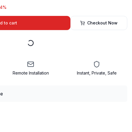
54%
d to cart
Checkout Now
Remote Installation
Instant, Private, Safe
?