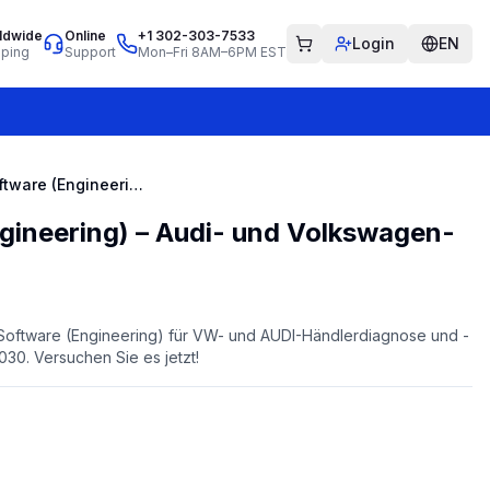
ldwide
Online
+1 302-303-7533
Login
EN
pping
Support
Mon–Fri 8AM–6PM EST
ODIS-Software (Engineering) – Audi- und Volkswagen-Diagnose
gineering) – Audi- und Volkswagen-
-Software (Engineering) für VW- und AUDI-Händlerdiagnose und -
030. Versuchen Sie es jetzt!