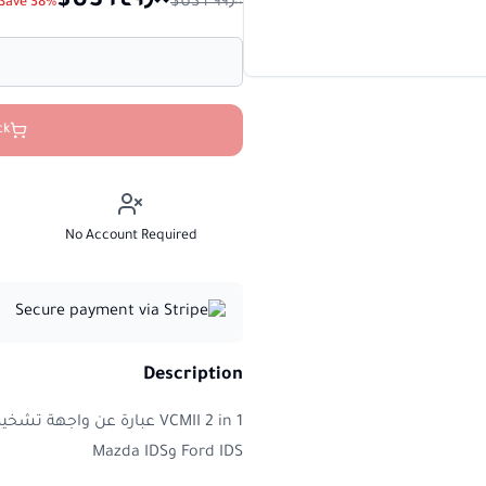
Save 38%
ck
No Account Required
Description
Ford IDS وMazda IDS