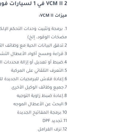
VCM II 2 في 1 لسيارات فورد ومازدا
ميزات VCM II:
مضخات الوقود، إلخ)
2.تدفق البيانات الحية مع وظائف التسجيل والتشغيل لوحدات التحكم الإلكترونية الرئيسية
3.قراءة ومسح أكواد الأعطال التشخيصية (DTCs)
4.ضبط أو تعديل أو إزالة محددات السرعة
5.التعرف التلقائي على المركبة
6.إعادة فلاش للبرمجيات الجديدة للوحدات الإلكترونية الحالية
7.جميع وظائف الوكيل الأخرى
8.إعادة ضبط زاوية التوجيه
9.البحث عن الأعطال الموجه
10.برمجة المفاتيح الجديدة
11.تجديد DPF
12.نزف الفرامل