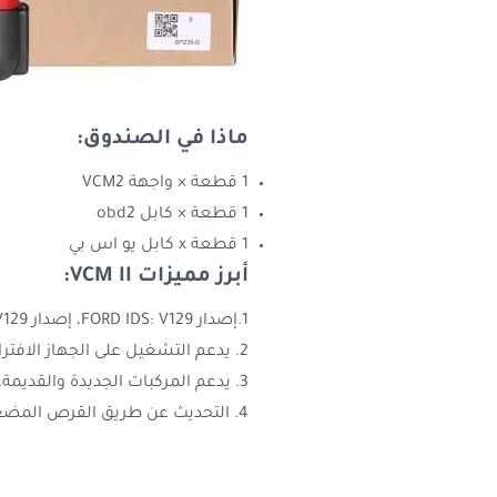
ماذا في الصندوق:
1 قطعة × واجهة VCM2
1 قطعة × كابل obd2
1 قطعة x كابل يو اس بي
أبرز مميزات VCM II:
1.إصدار FORD IDS: V129، إصدار Mazda IDS: V129
2. يدعم التشغيل على الجهاز الافتراضي، ويمكن تثبيت برامج فورد ومازدا على جهاز كمبيوتر واحد.
3. يدعم المركبات الجديدة والقديمة.
4. التحديث عن طريق القرص المضغوط مع البرامج الثابتة غير المؤمنة