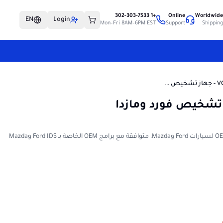
+1 302-303-7533
Online
Worldwid
EN
Login
Mon–Fri 8AM–6PM EST
Support
Shippin
VCM 2 (VCM II) - جهاز تشخيص فورد ومازدا
VCMII 2 in 1 عبارة عن واجهة تشخيص OEM لسيارات Ford وMazda، متوافقة مع برامج OEM الخاصة بـ Ford IDS وMazda