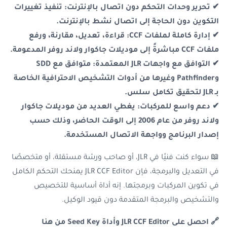
✔ تحرير وحدات التحكم دون اتصال بالإنترنت: تنفيذ تغييرات
التكوين دون الحاجة إلى اتصال نشط بالإنترنت.
✔ إدارة كاملة لملفات CCF: قراءة، تعديل، مقارنة، ورفع
ملفات CCF مباشرةً إلى موديلات جاكوار ولاند روفر المدعومة.
✔ التوافق مع واجهات JLR المعتمدة: متوافق مع SDD
وPathfinder وغيرها من أدوات التشخيص الاحترافية الخاصة
بـ JLR لتحقيق تكامل سلس.
✔ دعم واسع للمركبات: يغطي العديد من موديلات جاكوار
ولاند روفر من عام 2006 إلى الوقت الحاضر، وذلك حسب
إصدار البرنامج وواجهة الاتصال المستخدمة.
📖 سواء كنت فنيًا في JLR، أو صاحب ورشة مستقلة، أو متخصصًا
في التعديل والبرمجة، فإن JLR CCF Editor يمنحك التحكم الكامل
في تكوين المركبات وبرمجتها. إنه أداة أساسية للتخصيص
والتشخيص والبرمجة المتقدمة دون قيود الوكيل.
🔗 احصل على JLR CCF Editor وأداة Seed Key من هنا