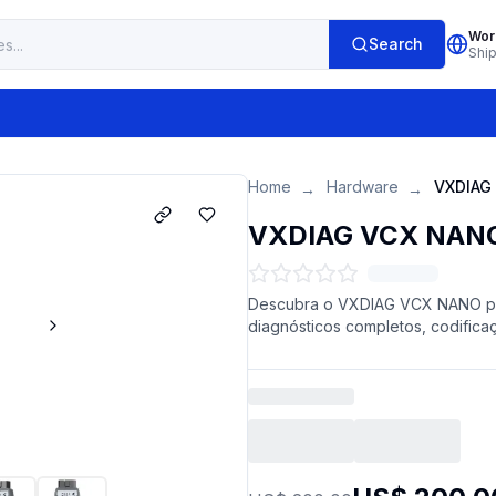
Wor
Search
Shi
Home
Hardware
→
→
VXDIAG VCX NANO p
Descubra o VXDIAG VCX NANO par
diagnósticos completos, codificaçã