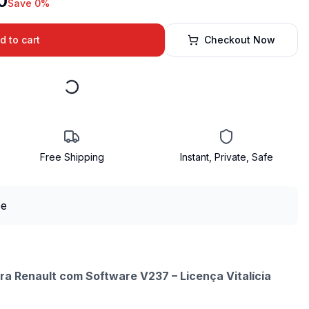
0
Save 0%
d to cart
Checkout Now
Free Shipping
Instant, Private, Safe
 Renault com Software V237 – Licença Vitalícia