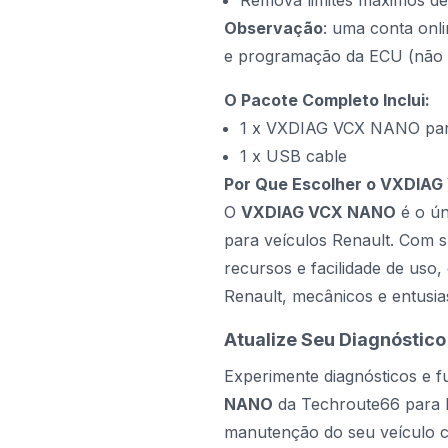
Remova limites máximos de 
Observação
: uma conta onl
e programação da ECU (não i
O Pacote Completo Inclui:
1 x VXDIAG VCX NANO par
1 x USB cable
Por Que Escolher o VXDIAG
O
VXDIAG VCX NANO
é o ún
para veículos Renault. Com s
recursos e facilidade de uso,
Renault, mecânicos e entusia
Atualize Seu Diagnóstico
Experimente diagnósticos e 
NANO
da
Techroute66
para 
manutenção do seu veículo 