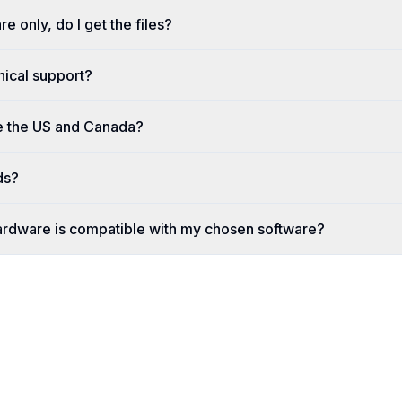
re only, do I get the files?
nical support?
e the US and Canada?
ds?
ardware is compatible with my chosen software?