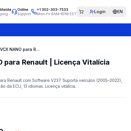
ldwide
Online
+1 302-303-7533
Login
EN
pping
Support
Mon–Fri 8AM–6PM EST
VXDIAG VCX NANO para Renault | Licença Vitalícia
ara Renault | Licença Vitalícia
a Renault com Software V237. Suporta veículos (2005–2022),
o da ECU, 13 idiomas. Licença vitalícia.