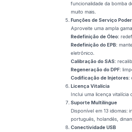
funcionalidade da bomba d
muito mais.
Funções de Serviço Pode
Aproveite uma ampla gama
Redefinição de Óleo
: rede
Redefinição do EPB
: mant
eletrônico.
Calibração do SAS
: recal
Regeneração do DPF
: lim
Codificação de Injetores
:
Licença Vitalícia
Inclui uma licença vitalíci
Suporte Multilíngue
Disponível em 13 idiomas: i
português, holandês, dina
Conectividade USB