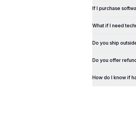
If I purchase softwa
What if I need tech
Do you ship outsid
Do you offer refun
How do I know if h