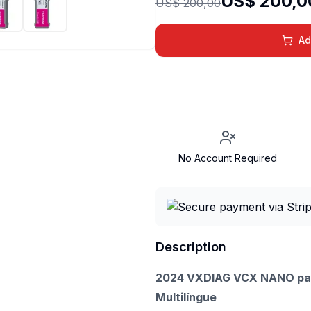
US$ 200,0
US$ 200,00
Ad
No Account Required
Description
2024 VXDIAG VCX NANO para
Multilíngue