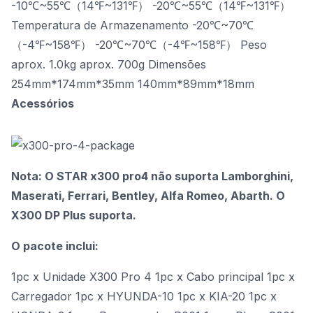
-10℃~55℃（14℉~131℉） -20℃~55℃（14℉~131℉）
Temperatura de Armazenamento -20℃~70℃
（-4℉~158℉） -20℃~70℃（-4℉~158℉） Peso
aprox. 1.0kg aprox. 700g Dimensões
254mm*174mm*35mm 140mm*89mm*18mm
Acessórios
Nota: O STAR x300 pro4 não suporta Lamborghini,
Maserati, Ferrari, Bentley, Alfa Romeo, Abarth. O
X300 DP Plus suporta.
O pacote inclui:
1pc x Unidade X300 Pro 4 1pc x Cabo principal 1pc x
Carregador 1pc x HYUNDA-10 1pc x KIA-20 1pc x