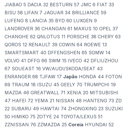
JIABAO 5 DACIA 32 BESTURN 57 JMC 6 FIAT 33
BISU 58 LIFAN 7 JAGUAR 34 BRILLIANCE 59
LUFENG 8 LANCIA 35 BYD 60 LUXGEN 9
LANDROVER 36 CHANGAN 61 MAXUS 10 OPEL 37
CHANGHE 62 QNLOTUS 11 PORSCHE 38 CHERY 63
QOROS 12 RENAULT 39 COWIN 64 ROEWE 13
SMARTSMART 40 DFFENGSHEN 65 SGMW 14
VOLVO 41 DFFG 66 SWM 15 IVECO 42 DFLIUZHOU
67 SOUEAST 16 VW/AUDI/SKODA/SEAT 43
ENRANGER 68 TJFAW 17
Japão
HONDA 44 FOTON
69 TRAUM 18 ISUZU 45 GEELY 70 TRUMPCHI 19
MAZDA 46 GREATWALL 71 XENIA 20 MITSUBISHI
47 HAFEI 72 YEMA 21 NISSAN 48 HANTENG 73 ZD
22 SUBARU 49 HAWTAI 74 ZHONGXING 23 SUZUKI
50 HIMIKO 75 ZOTYE 24 TOYOTA/LEXUS 51
ZZNISSAN 76 ZZMAZDA 25
Coreia
HYUNDAI 52