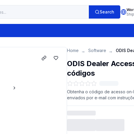
Wor
Search
Shi
Home
Software
→
→
ODIS Dealer Acces
códigos
Obtenha o código de acesso on-l
enviados por e-mail com instruç