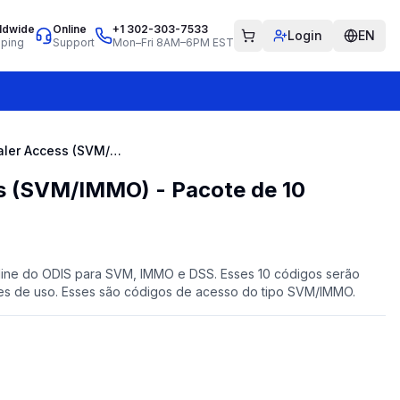
ldwide
Online
+1 302-303-7533
Login
EN
pping
Support
Mon–Fri 8AM–6PM EST
ODIS Dealer Access (SVM/IMMO) - Pacote de 10 códigos
s (SVM/IMMO) - Pacote de 10
ine do ODIS para SVM, IMMO e DSS. Esses 10 códigos serão
ões de uso. Esses são códigos de acesso do tipo SVM/IMMO.