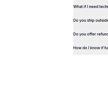
What if I need tech
Do you ship outsid
Do you offer refun
How do I know if h