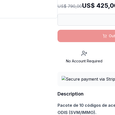
US$ 425,0
US$ 790,00
Out
No Account Required
Description
Pacote de 10 códigos de ac
ODIS (SVM/IMMO).