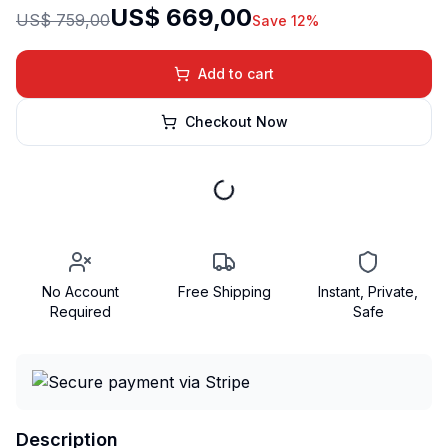
US$ 669,00
US$ 759,00
Save 12%
Add to cart
Checkout Now
No Account
Free Shipping
Instant, Private,
Required
Safe
Description