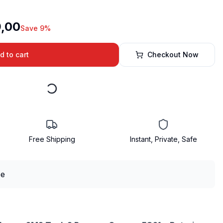
9,00
Save 9%
d to cart
Checkout Now
Free Shipping
Instant, Private, Safe