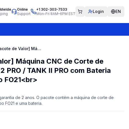
ldwide
Online
+1 302-303-7533
Login
EN
pping
Support
Mon–Fri 8AM–6PM EST
2025 [Pacote de Valor] Máquina CNC de Corte de Chaves 2M2 TANK 2 PRO / TANK II PRO com Bateria Integrada e Grampo FO21<br>
alor] Máquina CNC de Corte de
 PRO / TANK II PRO com Bateria
o FO21<br>
 e garantia de 2 anos. O pacote contém a máquina de corte de
o FO21 e uma bateria.