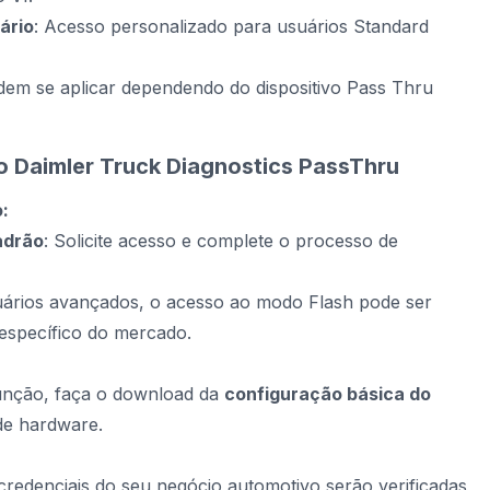
ário
: Acesso personalizado para usuários Standard
odem se aplicar dependendo do dispositivo Pass Thru
 Daimler Truck Diagnostics PassThru
o:
adrão
: Solicite acesso e complete o processo de
uários avançados, o acesso ao modo Flash pode ser
 específico do mercado.
função, faça o download da
configuração básica do
de hardware.
 credenciais do seu negócio automotivo serão verificadas