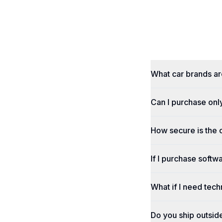
What car brands a
Can I purchase onl
How secure is the
If I purchase softwa
What if I need tech
Do you ship outsid