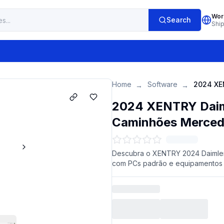
Wor
Search
Shi
Home
Software
→
→
2024 XENTRY Daiml
Caminhões Merce
Descubra o XENTRY 2024 Daimler
com PCs padrão e equipamentos 