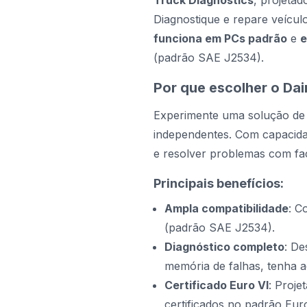
Truck Diagnostics
, projeta
Diagnostique e repare veícul
funciona em PCs padrão
e
e
(padrão SAE J2534).
Por que escolher o Da
Experimente uma solução de 
independentes. Com capacidad
e resolver problemas com fac
Principais benefícios:
Ampla compatibilidade
: C
(padrão SAE J2534).
Diagnóstico completo
: De
memória de falhas, tenha a
Certificado Euro VI
: Proje
certificados no padrão Euro