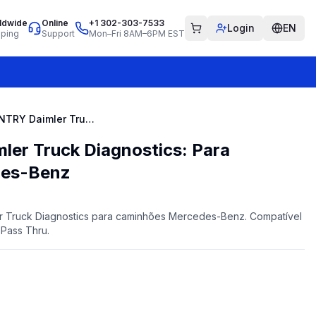
ldwide
Online
+1 302-303-7533
Login
EN
pping
Support
Mon–Fri 8AM–6PM EST
2024 XENTRY Daimler Truck Diagnostics: Para Caminhões Mercedes-Benz
er Truck Diagnostics: Para
des-Benz
 Truck Diagnostics para caminhões Mercedes-Benz. Compatível
Pass Thru.