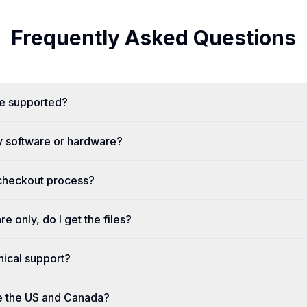
Frequently Asked Questions
re supported?
y software or hardware?
 checkout process?
re only, do I get the files?
nical support?
e the US and Canada?