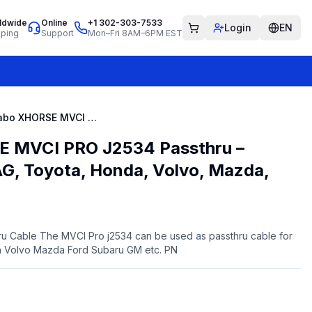
ldwide
Online
+1 302-303-7533
Login
EN
pping
Support
Mon–Fri 8AM–6PM EST
2024 Cabo XHORSE MVCI PRO J2534 Passthru – Compatível com VAG, Toyota, Honda, Volvo, Mazda, Ford, Subaru, GM
 MVCI PRO J2534 Passthru –
G, Toyota, Honda, Volvo, Mazda,
 Cable The MVCI Pro j2534 can be used as passthru cable for
 Volvo Mazda Ford Subaru GM etc. PN