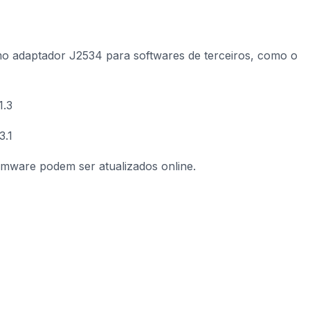
 adaptador J2534 para softwares de terceiros, como o
1.3
3.1
rmware podem ser atualizados online.