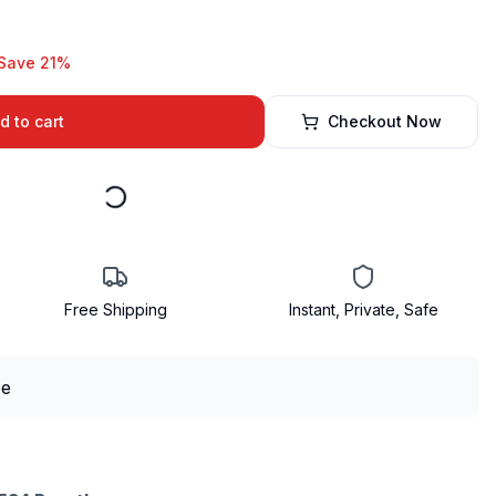
Save 21%
d to cart
Checkout Now
Free Shipping
Instant, Private, Safe