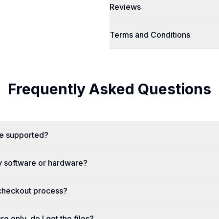
Reviews
Terms and Conditions
Frequently Asked Questions
re supported?
y software or hardware?
 checkout process?
re only, do I get the files?