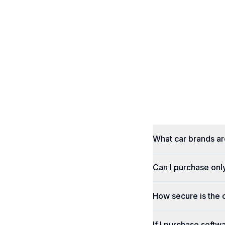
What car brands a
Can I purchase onl
How secure is the
If I purchase softwa