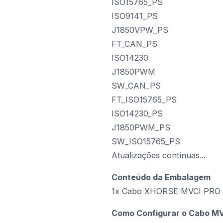
ISO15765_PS
ISO9141_PS
J1850VPW_PS
FT_CAN_PS
ISO14230
J1850PWM
SW_CAN_PS
FT_ISO15765_PS
ISO14230_PS
J1850PWM_PS
SW_ISO15765_PS
Atualizações contínuas...
Conteúdo da Embalagem
1x Cabo XHORSE MVCI PRO 
Como Configurar o Cabo MV