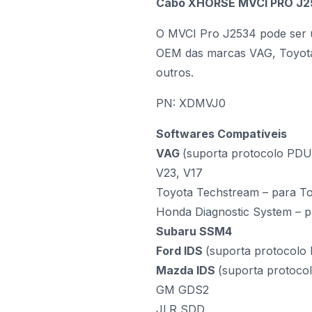
Cabo XHORSE MVCI PRO J2
O MVCI Pro J2534 pode ser u
OEM das marcas VAG, Toyota
outros.
PN: XDMVJ0
Softwares Compatíveis
VAG
(suporta protocolo PDU,
V23, V17
Toyota Techstream – para To
Honda Diagnostic System – p
Subaru SSM4
Ford IDS
(suporta protocolo
Mazda IDS
(suporta protoco
GM GDS2
JLR SDD