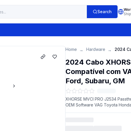
Wor
Search
Shi
Home
Hardware
→
→
2024 Cabo XHORSE
Compatível com VA
Ford, Subaru, GM
XHORSE MVCI PRO J2534 Passthru
OEM Software VAG Toyota Honda