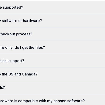
re supported?
y software or hardware?
 checkout process?
re only, do I get the files?
nical support?
e the US and Canada?
ds?
ardware is compatible with my chosen software?