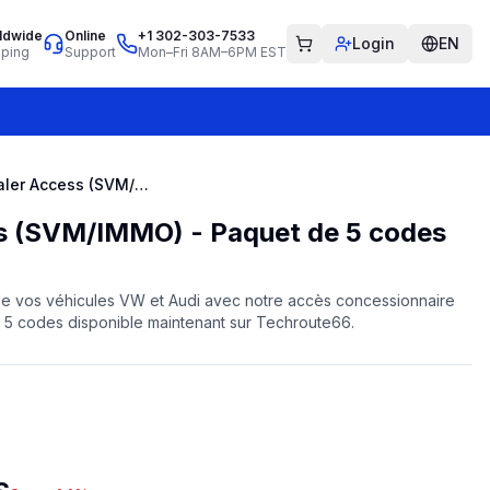
ldwide
Online
+1 302-303-7533
Login
EN
pping
Support
Mon–Fri 8AM–6PM EST
ODIS Dealer Access (SVM/IMMO) - Paquet de 5 codes
s (SVM/IMMO) - Paquet de 5 codes
 de vos véhicules VW et Audi avec notre accès concessionnaire
 codes disponible maintenant sur Techroute66.