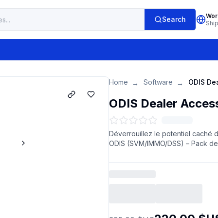
Wor
Search
Shi
Home
Software
→
→
ODIS Dealer Acces
Déverrouillez le potentiel caché
ODIS (SVM/IMMO/DSS) – Pack de 5