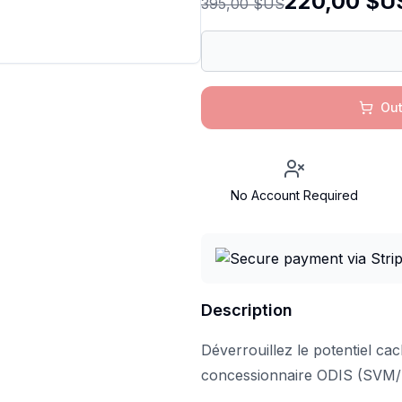
220,00 $U
395,00 $US
Out
No Account Required
Description
Déverrouillez le potentiel c
concessionnaire ODIS (SVM/