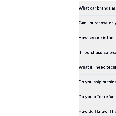
What car brands a
Can I purchase onl
How secure is the
If I purchase softwa
What if I need tech
Do you ship outsid
Do you offer refun
How do I know if h