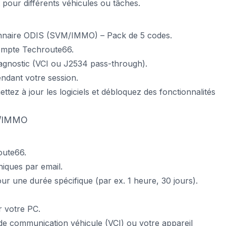
t pour différents véhicules ou tâches.
nnaire ODIS (SVM/IMMO) – Pack de 5 codes.
ompte Techroute66.
iagnostic (VCI ou J2534 pass-through).
ndant votre session.
ttez à jour les logiciels et débloquez des fonctionnalités
VM/IMMO
M
oute66.
ques par email.
r une durée spécifique (par ex. 1 heure, 30 jours).
ur votre PC.
de communication véhicule (VCI) ou votre appareil