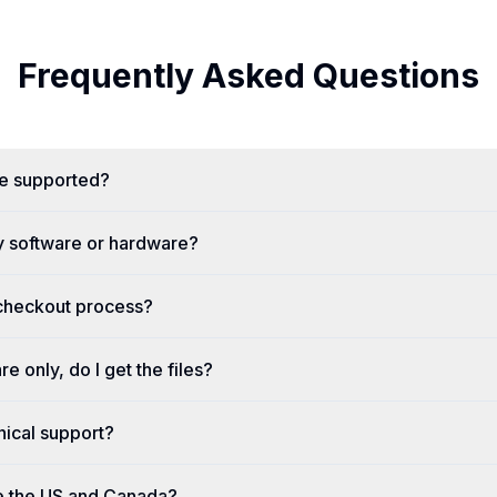
Frequently Asked Questions
re supported?
y software or hardware?
 checkout process?
re only, do I get the files?
nical support?
e the US and Canada?