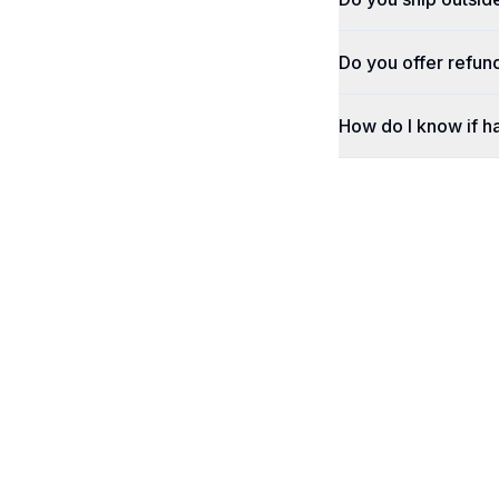
Do you offer refun
How do I know if h