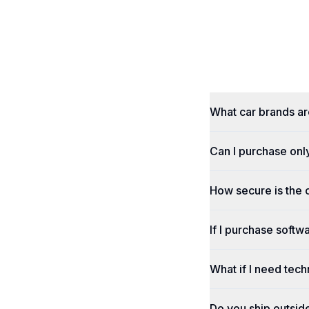
What car brands a
Can I purchase onl
How secure is the
If I purchase softwa
What if I need tech
Do you ship outsid