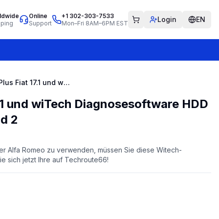
ldwide
Online
+1 302-303-7533
Login
EN
pping
Support
Mon–Fri 8AM–6PM EST
Witech Plus Fiat 17.1 und wiTech Diagnosesoftware HDD für wiTech Micropod 2
7.1 und wiTech Diagnosesoftware HDD
d 2
oder Alfa Romeo zu verwenden, müssen Sie diese Witech-
 sich jetzt Ihre auf Techroute66!