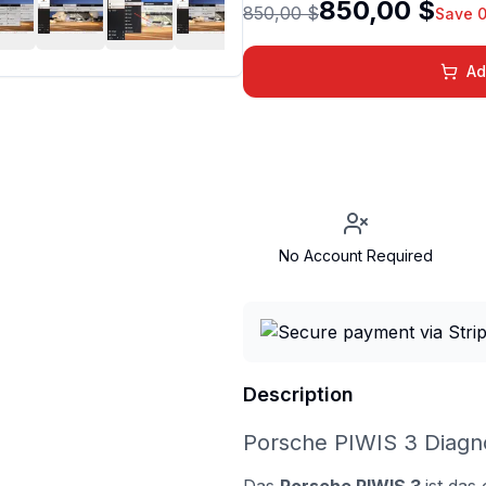
850,00 $
850,00 $
Save 
Ad
No Account Required
Description
Porsche PIWIS 3 Diagn