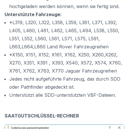
hochgeladen werden können, wenn sie fertig sind.
Unterstützte Fahrzeuge:
*L319, L320, L322, L358, L359, L361, L371, L392,
L405, L460, L461, L462, L465, L494, L538, L550,
L551, L552, L560, L561, L571, L575, L591,
L663,L664,L860 Land Rover Fahrzeugreihen
*X150, X151, X152, X161, X162, X250, X260,X262,
X270, X351, X391 , X393, X540, X572, X574, X760,
X761, X762, X763, X770 Jaguar Fahrzeugreihen
Jedes nicht aufgeführte Fahrzeug, das durch SDD
oder Pathfinder abgedeckt ist.
Unterstützt alle SDD-unterstützten VBF-Dateien.
SAATGUTSCHLÜSSEL-RECHNER