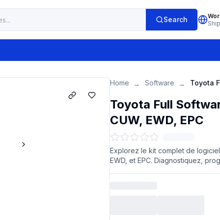
Wor
Search
Shi
Home
Software
→
→
Toyota Full Softwar
CUW, EWD, EPC
Explorez le kit complet de logicie
EWD, et EPC. Diagnostiquez, prog