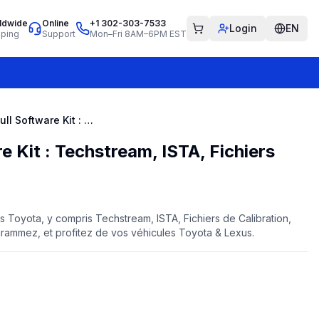
ldwide
Online
+1 302-303-7533
Login
EN
pping
Support
Mon–Fri 8AM–6PM EST
Toyota Full Software Kit : Techstream, ISTA, Fichiers CUW, EWD, EPC
e Kit : Techstream, ISTA, Fichiers
ls Toyota, y compris Techstream, ISTA, Fichiers de Calibration,
rammez, et profitez de vos véhicules Toyota & Lexus.