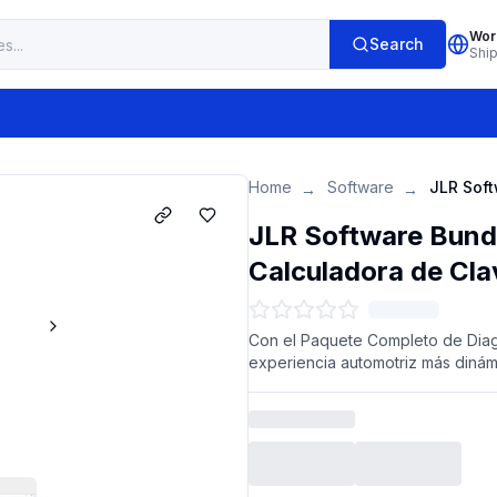
Wor
Search
Shi
Home
Software
→
→
JLR Software Bundl
Calculadora de Cl
Con el Paquete Completo de Diag
experiencia automotriz más diná