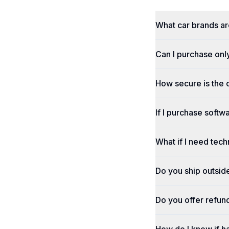
What car brands a
Can I purchase onl
How secure is the
If I purchase softwa
What if I need tech
Do you ship outsid
Do you offer refun