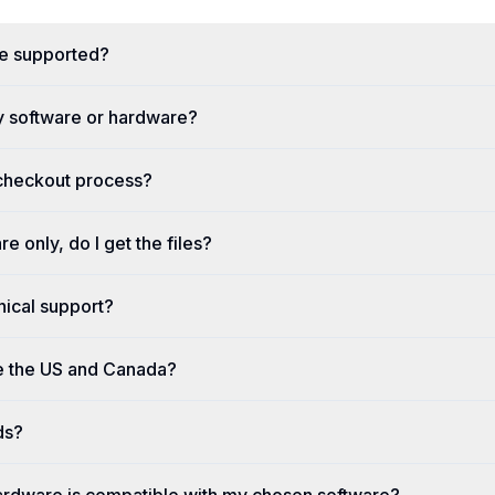
re supported?
y software or hardware?
 checkout process?
re only, do I get the files?
nical support?
e the US and Canada?
ds?