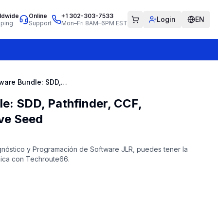
ldwide
Online
+1 302-303-7533
Login
EN
pping
Support
Mon–Fri 8AM–6PM EST
JLR Software Bundle: SDD, Pathfinder, CCF, Calculadora de Clave Seed
e: SDD, Pathfinder, CCF,
ave Seed
nóstico y Programación de Software JLR, puedes tener la
mica con Techroute66.