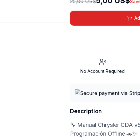
5,00 US$
25,00 US$
Sav
Ad
No Account Required
Description
🔧 Manual Chrysler CDA v5.
Programación Offline 🚗✨