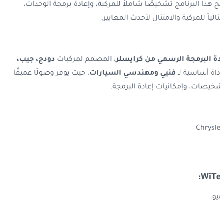
راز عام 2025. يتيح هذا البرنامج تشخيصًا شاملاً للمركبة، وإعادة برمجة الوحدات،
ياً للمركبة والامتثال لأحدث المعايير.
 البرمجة الرسمي من كرايسلر
، المصمم لمركبات
دودج، جيب،
أداة أساسية لـ
فنيي ومهندسي السيارات
، حيث يوفر وصولًا عميقًا
شخيصات، وإمكانيات إعادة البرمجة.
Chrysle
يو.