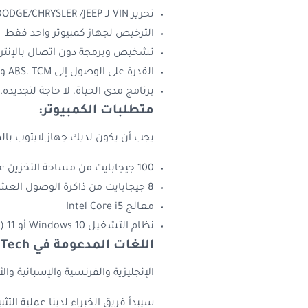
تحرير VIN لـ DODGE/CHRYSLER /JEEP والمزيد من الإمكانات
الترخيص لجهاز كمبيوتر واحد فقط
تشخيص وبرمجة دون اتصال بالإنتر
القدرة على الوصول إلى ABS، TCM وPCM.
برنامج مدى الحياة، لا حاجة لتجديده.
متطلبات الكمبيوتر:
يجب أن يكون لديك جهاز لابتوب بالمو
100 جيجابايت من مساحة التخزين على SSD
8 جيجابايت من ذاكرة الوصول العشوائي (RAM)
معالج Intel Core i5
نظام التشغيل Windows 10 أو 11 (إصدار 64 بت/32 بت)
اللغات المدعومة في WiTech وCDA:
الإنجليزية والفرنسية والإسبانية والأ
سيبدأ فريق الخبراء لدينا عملية التث