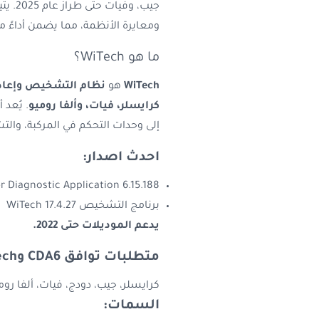
جيب، وفيات
حتى ط
ومعايرة الأنظمة، مما يضمن أداءً مثال
ما هو WiTech؟
WiTech
هو
نظام التشخيص وإعادة
كرايسلر، فيات، وألفا روميو
. يُعد 
إلى وحدات التحكم في المركبة، والت
احدث اصدار:
r Diagnostic Application 6.15.188
برنامج التشخيص WiTech 17.4.27
يدعم الموديلات حتى 2022.
متطلبات توافق CDA6 وWiTech:
كرايسلر، جيب، دودج، فيات، ألفا روم
السمات: