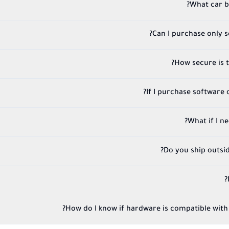
What car b
Can I purchase only 
How secure is 
If I purchase software on
What if I n
Do you ship outsi
How do I know if hardware is compatible with