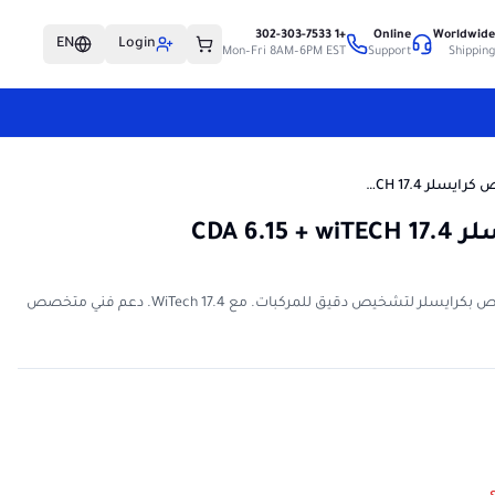
+1 302-303-7533
Online
Worldwid
EN
Login
Mon–Fri 8AM–6PM EST
Support
Shippin
تطبيق تشخيص كرايسلر CDA 6.15 + wiTECH 17.4
CDA 6.
احصل على تطبيق التشخيص CDA6 الخاص بكرايسلر لتشخيص دقيق للمركبات. مع WiTech 17.4. دعم فني متخصص