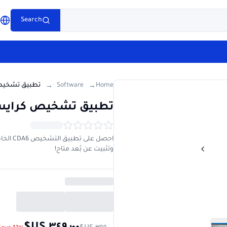
e
Search
g
Software
Home
→
→
تطبيق تشخيص كرايسلر 15 + wiTECH 17.4
وتثبيت عن بُعد متاح!