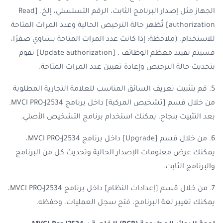
الجهاز مثل إصدار البرنامج الثابت، الرقم التسلسلي، إلخ. [Read
authorization] تُظهر حالة الترخيص الحالية وعدد المرات المتاحة
للاستخدام. (ملاحظة: إذا كانت عدد المرات المتاحة يساوي صفرًا،
فسيتم تقييد معظم الوظائف . [Update authorization] تقوم
بتحديث حالة الترخيص وإعادة تعيين عدد المرات المتاحة.
5. قم بتثبيت تعريف السائق المناسب للعلامة التجارية المطلوبة
من خلال قسم [تشخيص المركبة] داخل برنامج MVCI PRO-J2534.
بعد التثبيت بنجاح، يمكنك استخدام برنامج التشخيص الأصلي.
6. من خلال قسم [Upgrade] داخل برنامج MVCI PRO-J2534،
يمكنك عرض معلومات الإصدار الحالية وتحديث كل من البرنامج
والبرنامج الثابت.
7. من خلال قسم [إعدادات النظام] داخل برنامج MVCI PRO-J2534،
يمكنك تغيير لغة البرنامج، فتح سجل العمليات، وحفظه.