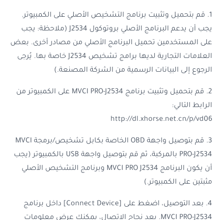
1. قم بتحميل وتثبيت برنامج التشخيص الأصلي على الكمبيوتر.
يجب أن يدعم البرنامج الأصلي بروتوكول J2534 (ملاحظة: يجب
على المستخدمين تحميل البرنامج الأصلي من مصادر أخرى. بعض
العلامات التجارية لديها برامج تشخيص J2534 خاصة بها. يُرجى
الرجوع إلى البيانات الرسمية من الشركة المصنعة.)
2. قم بتحميل وتثبيت برنامج MVCI PRO-J2534 على الكمبيوتر من
الرابط التالي:
http://dl.xhorse.net.cn/p/vd06
3. قم بتوصيل واجهة OBD الخاصة بكابل تشخيص/برمجة MVCI
PRO-J2534 بالمركبة، ثم قم بتوصيل واجهة USB بالكمبيوتر (يجب
أن يكون البرنامج MVCI PRO J2534 وبرنامج التشخيص الأصلي
مثبتين على الكمبيوتر.)
4. بعد التوصيل، اضغط على [Connect Device] داخل برنامج
MVCI PRO-J2534. بعد نجاح الاتصال، يمكنك عرض معلومات