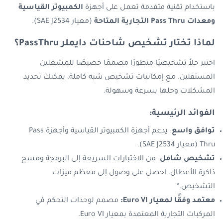
باستخدام تقنية متقدمة تعمل على أجهزة
الكمبيوتر القياسية
ومعدات Pass Thru التجارية المتاحة
(معيار SAE J2534).
لماذا تختار تشخيص شاحنات دايملر PassThru؟
اختبر حلاً تشخيصيًا متطورًا مصممًا خصيصًا للمشغلين
المستقلين. مع إمكانيات تشخيص شبه كاملة، يمكنك تحديد
المشكلات وحلها بسرعة وسهولة.
الفوائد الرئيسية:
توافق واسع
: يدعم أجهزة الكمبيوتر القياسية وأجهزة Pass
Thru (معيار SAE J2534).
تشخيص شامل
: من الاختبارات السريعة إلى البرمجة ومسح
ذاكرة الأعطال، احصل على وصول إلى معظم ميزات
التشخيص.*
معتمد وفقًا لمعيار Euro VI:
مصمم لوحدات التحكم في
المركبات التجارية المعتمدة بمعيار Euro VI.