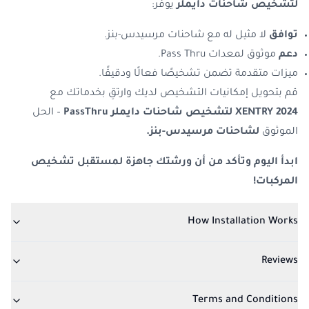
لتشخيص شاحنات دايملر
يوفر:
توافق
لا مثيل له مع شاحنات مرسيدس-بنز.
دعم
موثوق لمعدات Pass Thru.
ميزات متقدمة تضمن تشخيصًا فعالًا ودقيقًا.
قم بتحويل إمكانيات التشخيص لديك وارتقِ بخدماتك مع
XENTRY 2024 لتشخيص شاحنات دايملر PassThru
– الحل
الموثوق
لشاحنات مرسيدس-بنز.
ابدأ اليوم وتأكد من أن ورشتك جاهزة لمستقبل تشخيص
المركبات!
How Installation Works
Reviews
Terms and Conditions