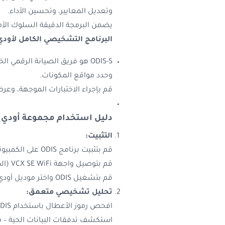
وتعديل المعايير، وتحسين الأداء.
يضمن البرمجة الدقيقة السلوك الأم
البرنامج التشخيصي الكامل لأود
ODIS-S هو فريق الصيانة الرق
وحدد مواقع المكونات.
قم بإجراء الاختبارات الموجهة، وع
دليل استخدام مجموعة أودي
التثبيت:
قم بتثبيت برنامج ODIS على الكمبيوتر المحمول أو جهاز Toughbook القوي الخاص بك.
قم بتوصيل واجهة VCX SE WiFi (المضمنة) بمنفذ OBD-II في المركبة.
قم بتشغيل ODIS واختر موديل أودي أو فولكس فاجن الذي تعمل عليه.
تحليل تشخيصي متعمق:
افحص رموز الأعطال باستخدام ODIS.
استكشف تدفقات البيانات الحية – م