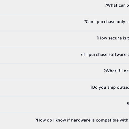
What car b
Can I purchase only 
How secure is 
If I purchase software on
What if I n
Do you ship outsi
How do I know if hardware is compatible with