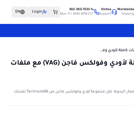
+1 302-303-7533
Online
Worldwid
EN
Login
Mon–Fri 8AM–6PM EST
Support
Shippin
مجموعة برمجيات كاملة لأودي وفولكس فاجن (VAG) مع ملفات الفلاش
مجموعة برمجيات كاملة لأودي وفولكس فاجن (VAG) مع ملفات
سواء كنت فنيًا متمرسًا أو من عشاق الأعمال اليدوية، فإن مجموعة أودي وفولكس فاجن من Techroute66 تمنحك