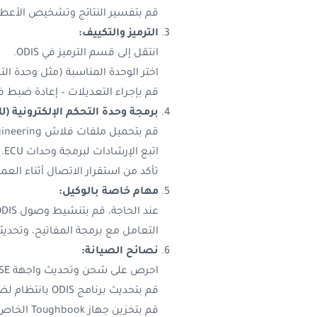
قم بتفسير النتائج وتشخيص الأعطا
الترميز والتكييف:
انتقل إلى قسم الترميز في ODIS.
اختر الوحدة المناسبة (مثل وحدة ال
قم بإجراء التعديلات – إعادة ضبط ف
برمجة وحدة التحكم الإلكترونية (ECU):
قم بتحميل ملفات فلاش ODIS Engineering.
اتبع الإرشادات لبرمجة وحدات ECU.
تأكد من استقرار الاتصال أثناء العمل
مهام خاصة بالوكيل:
عند الحاجة، قم بتنشيط وصول ODIS الخاص بالوكيل (SVM/IMMO).
التعامل مع برمجة المفاتيح، وتحديثا
نصائح الصيانة:
احرص على شحن وتحديث واجهة WiFi VCX SE بانتظام.
قم بتحديث برنامج ODIS بانتظام لضمان التوافق مع أحدث الطرازات.
قم بتخزين جهاز Toughbook الخاص بك بأمان في حقيبته الواقية.