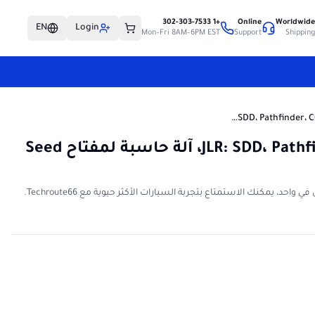
+1 302-303-7533
Online
Worldwid
EN
Login
Mon–Fri 8AM–6PM EST
Support
Shippin
حزمة برامج JLR: SDD، Pathfinder، CCF، آلة حاسبة لمفتاح Seed