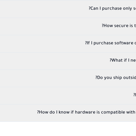
Can I purchase only 
How secure is 
If I purchase software on
What if I n
Do you ship outsi
How do I know if hardware is compatible with