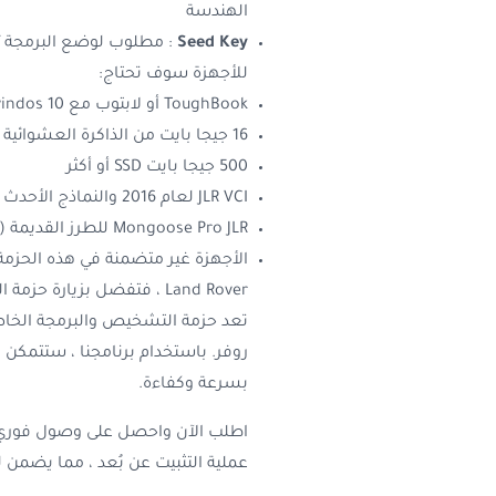
الهندسة
Seed Key
: مطلوب لوضع البرمجة /
للأجهزة سوف تحتاج:
ToughBook أو لابتوب مع windos 10
16 جيجا بايت من الذاكرة العشوائية أو أكثر (موصى به)
500 جيجا بايت SSD أو أكثر
JLR VCI لعام 2016 والنماذج الأحدث (تعمل مع
Mongoose Pro JLR
للطرز القديمة 
Land Rover ، فتفضل بزيارة حزمة المنتج هذه.
روفر. باستخدام برنامجنا ، ستتمكن
بسرعة وكفاءة.
اطلب الآن واحصل على وصول فوري إلى
عملية التثبيت عن بُعد ، مما يضم