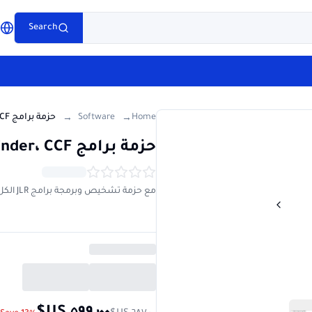
e
Search
g
Software
Home
→
→
حزمة برامج JLR: SDD، Pathfinder، CCF، آلة حاسبة لمفتاح Seed
مع حزمة تشخيص وبرمجة برامج JLR الكل في واحد، يمكنك الاستمتاع بتجربة السيارات الأكثر حيوية مع Techroute66.