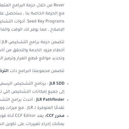
Rover من خلال حزمة البرامج المتعلقة بـ JLR.
eed Key Programs
الإصلاح ، مما يوفر لك الوقت والمال
أخطاء مزود الخدمة والتحقق من أخط
وتحديد مواقع قطع الغيار وترميز ا
تتضمن مجموعتنا البرامج ذات
الترخ
JLR SDD
إلى جميع إمكانات التشخيص التي 
JLR Pathfinder
تقدمًا المتوفرة لـ JLR ، مع ميزات ووظائف جديدة تسهل تشخيص المشكلات وحلها.
محرر CCF:
يمكنك إجراء تغييرات على تكوين ال