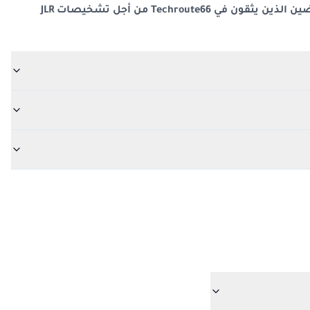
انضم إلى الآلاف من العملاء الراضين الذين يثقون في Techroute66 من أجل تشخيصات JLR