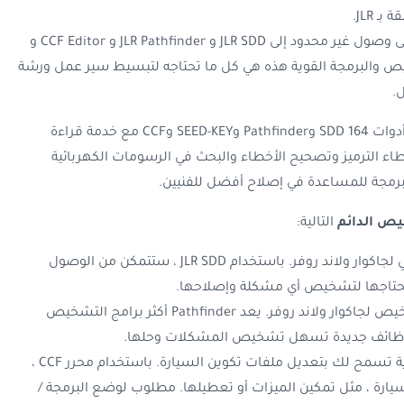
مع الحزمة الخاصة بنا ، ستحصل على وصول غير محدود إلى JLR SDD و JLR Pathfinder و CCF Editor و
S. أدوات التشخيص والبرمجة القوية هذه هي كل ما تحتاجه لتبسيط سير عمل ورشة
.
تتضمن حزمة برامج التشخيص JLR أدوات SDD 164 وPathfinder وSEED-KEY وCCF مع خدمة قراءة
اء الترميز وتصحيح الأخطاء والبحث في الرسومات الكهربائية
لبرمجة للمساعدة في إصلاح أفضل للفنيين.
يص الدائم
التالية:
: برنامج التشخيص الرسمي لجاكوار ولاند روفر. باستخدام JLR SDD ، ستتمكن من الوصول
تحتاجها لتشخيص أي مشكلة وإصلاحها.
: أحدث برامج التشخيص لجاكوار ولاند روفر. يعد Pathfinder أكثر برامج التشخيص
يعد CCF Editor أداة قوية تسمح لك بتعديل ملفات تكوين السيارة. باستخدام محرر CCF ،
سيارة ، مثل تمكين الميزات أو تعطيلها. مطلوب لوضع البرمجة /