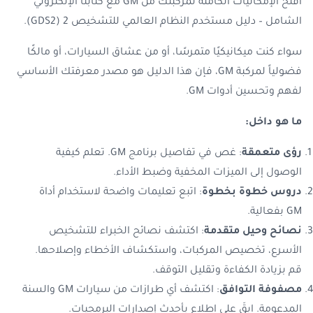
افتح الإمكانيات الكاملة لمركبتك من GM مع كتابنا الإلكتروني
الشامل – دليل مستخدم النظام العالمي للتشخيص 2 (GDS2).
سواء كنت ميكانيكيًا متمرسًا، أو من عشاق السيارات، أو مالكًا
فضولياً لمركبة GM، فإن هذا الدليل هو مصدر معرفتك الأساسي
لفهم وتحسين
أدوات GM.
ما هو داخل:
رؤى متعمقة
: غص في تفاصيل
برنامج GM
. تعلم كيفية
الوصول إلى الميزات المخفية وضبط الأداء.
دروس خطوة بخطوة
: اتبع تعليمات واضحة لاستخدام أداة
GM بفعالية.
نصائح وحيل متقدمة
: اكتشف نصائح الخبراء للتشخيص
الأسرع، تخصيص المركبات، واستكشاف الأخطاء وإصلاحها.
قم بزيادة الكفاءة وتقليل التوقف.
مصفوفة التوافق
: اكتشف أي طرازات من سيارات GM والسنة
المدعومة. ابقَ على اطلاع بأحدث إصدارات البرمجيات.